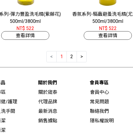
系列-彈力豐盈洗毛精(紫藤花)
香氛系列-驅蟲避蚤洗毛精(尤
500ml/3800ml
500ml/3800ml
NT$ 522
NT$ 522
查看詳情
查看詳情
<
1
2
>
商品
關於我們
會員專區
專區
關於宬泰
會員中心
健/護理
代理品牌
常見問題
人洗手間
最新消息
聯絡我們
清潔
銷售據點
隱私權說明
清潔