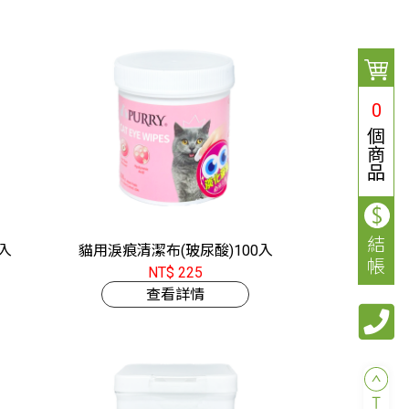
0
個
商
品
結
0入
貓用淚痕清潔布(玻尿酸)100入
帳
NT$ 225
查看詳情