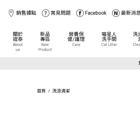
銷售據點
常見問題
Facebook
最新消
關於
新品
營養保
喵星人
洗
宬泰
專區
健/護理
洗手間
About
New
Care
Cat Litter
Cle
us
Product
下
下
首頁
洗澡清潔