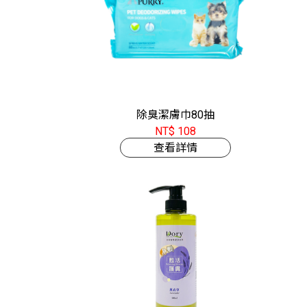
除臭潔膚巾80抽
NT$ 108
查看詳情