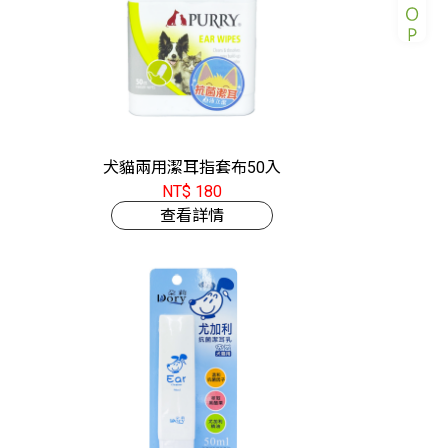
犬貓兩用潔耳指套布50入
NT$ 180
查看詳情