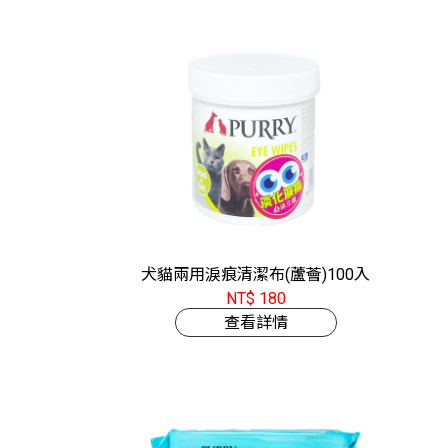
犬貓兩用淚痕清潔布(蘆薈)100入
NT$ 180
查看詳情