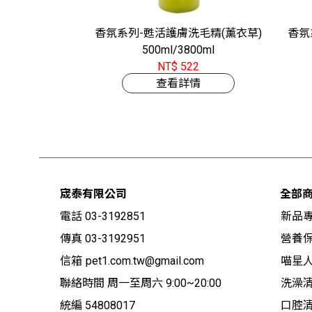
香氛系列-甦活護膚洗毛精(薰衣草)
香氛
500ml/3800ml
NT$ 522
查看詳情
宬泰有限公司
全部
電話 03-3192851
新品
傳真 03-3192951
營養保
信箱
pet1.com.tw@gmail.com
喵星
聯絡時間 周一至周六 9:00~20:00
洗澡
統編 54808017
口腔