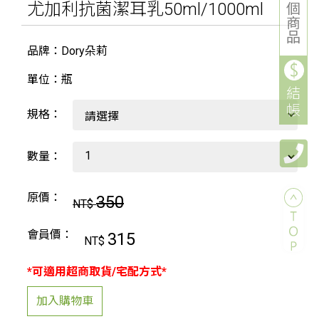
尤加利抗菌潔耳乳50ml/1000ml
個
商
品
品牌：Dory朵莉
單位：瓶
結
帳
規格：
數量：
原價：
350
NT$
會員價：
315
NT$
*可適用超商取貨/宅配方式*
加入購物車