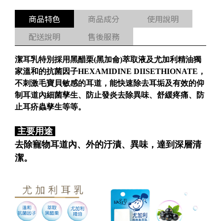
商品特色
商品成分
使用說明
配送說明
售後服務
潔耳乳特別採用黑醋栗(黑加侖)萃取液及尤加利精油獨
家溫和的抗菌因子HEXAMIDINE DIISETHIONATE，
不刺激毛寶貝敏感的耳道，能快速除去耳垢及有效的仰
制耳道內細菌孳生、防止發炎去除異味、舒緩疼痛、防
止耳疥蟲孳生等等。
主要用途
去除寵物耳道內、外的汙漬、異味，達到深層清
潔。