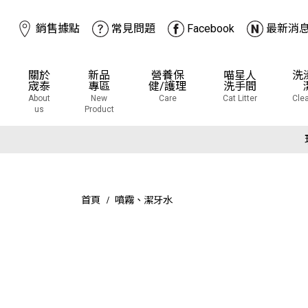
銷售據點
常見問題
Facebook
最新消
關於
新品
營養保
喵星人
洗
宬泰
專區
健/護理
洗手間
About
New
Care
Cat Litter
Cle
us
Product
下
下
首頁
噴霧、潔牙水