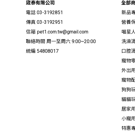
宬泰有限公司
全部
電話 03-3192851
新品
傳真 03-3192951
營養保
信箱
pet1.com.tw@gmail.com
喵星
聯絡時間 周一至周六 9:00~20:00
洗澡
統編 54808017
口腔
寵物
外出
寵物
狗狗
貓貓
居家
小寵
特惠