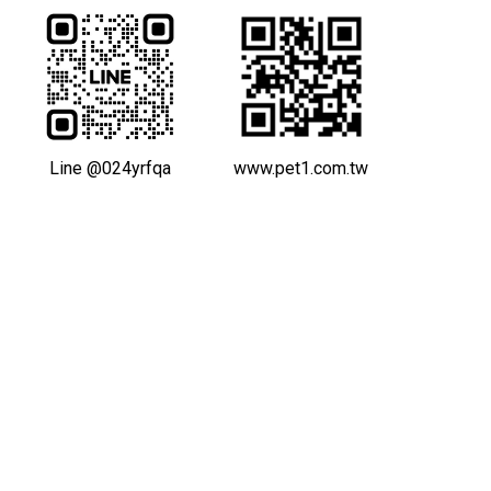
Line @024yrfqa
www.pet1.com.tw