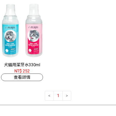
犬貓用潔牙水330ml
NT$ 252
查看詳情
<
1
>