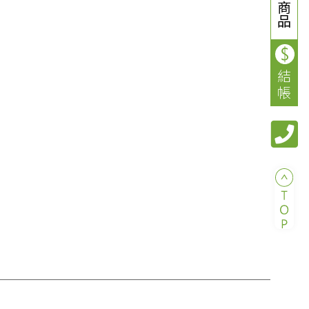
商
品
結
帳