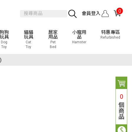
0
會員登入
狗狗
貓貓
居家
小寵用
特惠專區
玩具
玩具
用品
品
Refurbished
Dog
Cat
Pet
Hamster
Toy
Toy
Bed
覽會
)
覽會
)
0
個
商
品