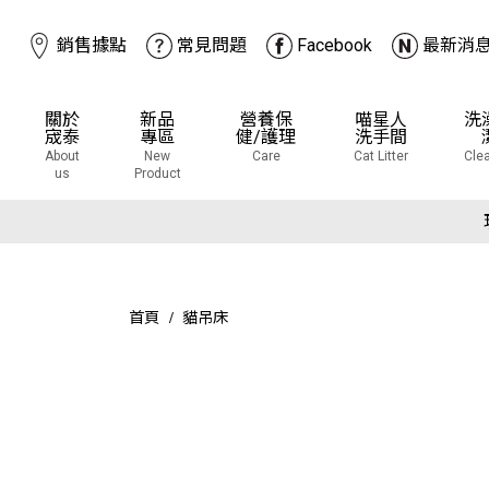
銷售據點
常見問題
Facebook
最新消
關於
新品
營養保
喵星人
洗
宬泰
專區
健/護理
洗手間
About
New
Care
Cat Litter
Cle
us
Product
下
下
首頁
貓吊床