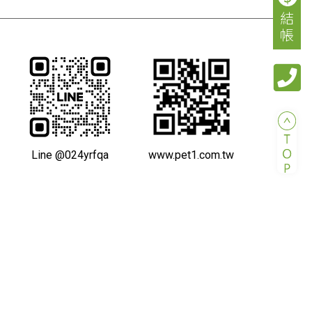
結
帳
Line @024yrfqa
www.pet1.com.tw