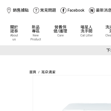
銷售據點
常見問題
Facebook
最新消
關於
新品
營養保
喵星人
洗
宬泰
專區
健/護理
洗手間
About
New
Care
Cat Litter
Cle
us
Product
下
首頁
耳朵清潔