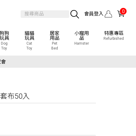
0
會員登入
狗狗
貓貓
居家
小寵用
特惠專區
玩具
玩具
用品
品
Refurbished
Dog
Cat
Pet
Hamster
Toy
Toy
Bed
覽會
)
套布50入