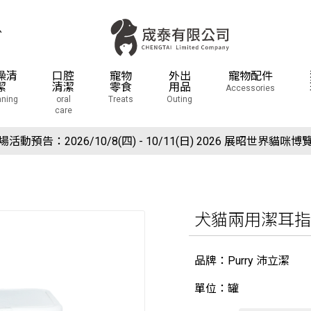
息
澡清
口腔
寵物
外出
寵物配件
潔
清潔
零食
用品
Accessories
aning
oral
Treats
Outing
care
場活動預告：2026/10/8(四) - 10/11(日) 2026 展昭世界貓咪博
現在於官網下單就送狗狗潔牙棉球玩具(下單備註免費索取潔牙球
犬貓兩用潔耳指
品牌：Purry 沛立潔
單位：罐