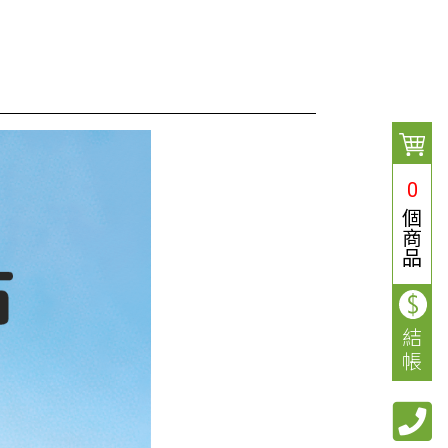
0
個
商
品
結
帳