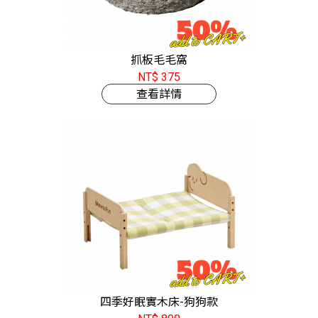
抓板毛毛窩
NT$ 375
查看詳情
四季好眠實木床-狗狗款