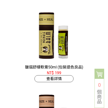
皺摺舒緩軟膏50ml (包裝退色良品)
NT$ 199
查看詳情
0
個
商
品