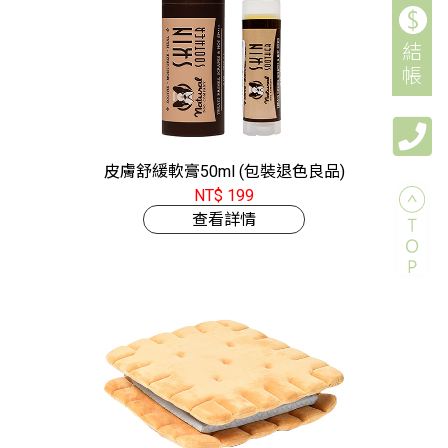
結
帳
皮膚舒緩軟膏50ml (包裝退色良品)
NT$ 199
查看詳情