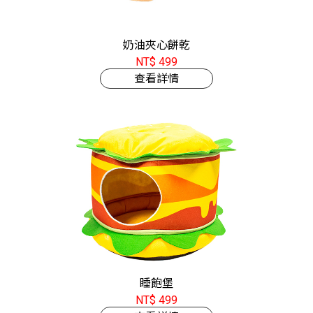
奶油夾心餅乾
NT$ 499
查看詳情
睡飽堡
NT$ 499