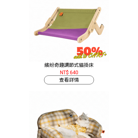
繽紛奇趣調節式貓掛床
NT$ 640
查看詳情