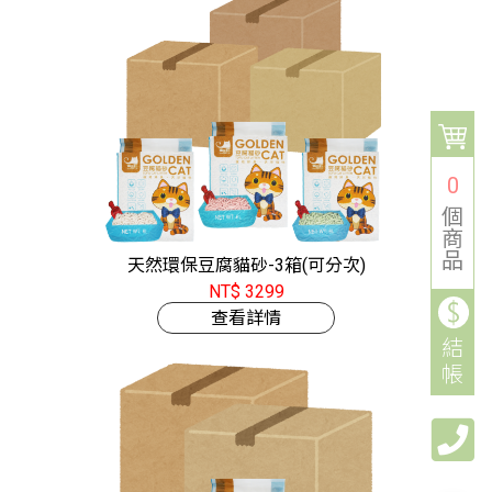
0
個
商
品
天然環保豆腐貓砂-3箱(可分次)
NT$ 3299
查看詳情
結
帳