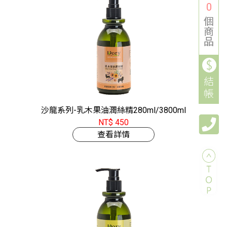
0
個
商
品
結
帳
沙龍系列-乳木果油潤絲精280ml/3800ml
NT$ 450
查看詳情